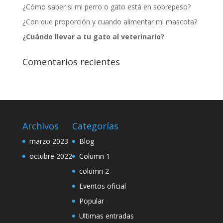
¿Cómo saber si mi perro o gato está en sobrepeso?
¿Con que proporción y cuando alimentar mi mascota?
¿Cuándo llevar a tu gato al veterinario?
Comentarios recientes
Archivos
Categorías
marzo 2023
Blog
octubre 2022
Column 1
column 2
Eventos oficial
Popular
Ultimas entradas