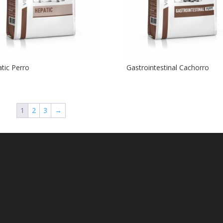
tic Perro
Gastrointestinal Cachorro
1
2
3
→