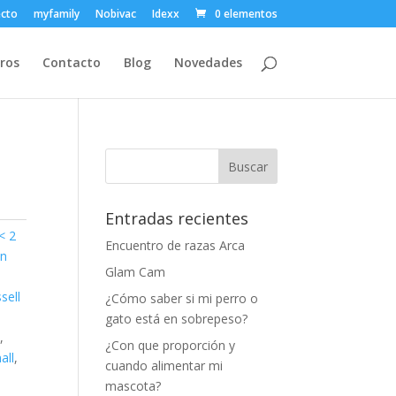
ecto
myfamily
Nobivac
Idexx
0 elementos
ros
Contacto
Blog
Novedades
Entradas recientes
< 2
Encuentro de razas Arca
on
Glam Cam
sell
¿Cómo saber si mi perro o
gato está en sobrepeso?
a
,
¿Con que proporción y
all
,
cuando alimentar mi
mascota?