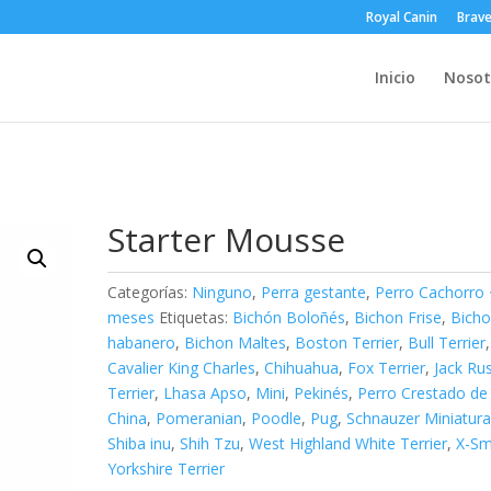
Royal Canin
Brav
Inicio
Nosot
Starter Mousse
Categorías:
Ninguno
,
Perra gestante
,
Perro Cachorro 
meses
Etiquetas:
Bichón Boloñés
,
Bichon Frise
,
Bich
habanero
,
Bichon Maltes
,
Boston Terrier
,
Bull Terrier
,
Cavalier King Charles
,
Chihuahua
,
Fox Terrier
,
Jack Rus
Terrier
,
Lhasa Apso
,
Mini
,
Pekinés
,
Perro Crestado de
China
,
Pomeranian
,
Poodle
,
Pug
,
Schnauzer Miniatur
Shiba inu
,
Shih Tzu
,
West Highland White Terrier
,
X-Sm
Yorkshire Terrier